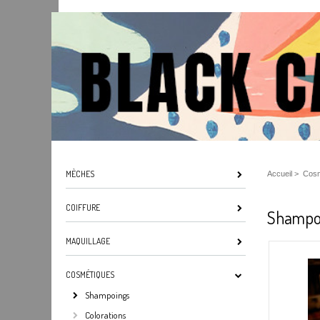
MÈCHES
Accueil
>
Cosm
COIFFURE
Shampooi
MAQUILLAGE
COSMÉTIQUES
Shampoings
Colorations