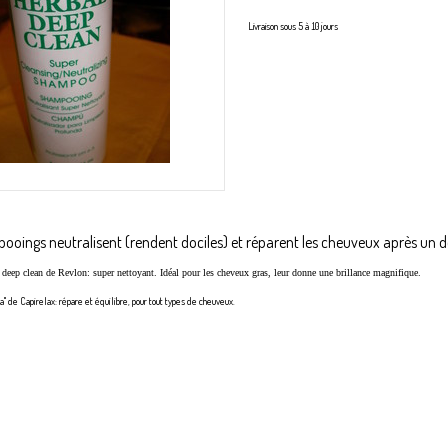
Livraison sous 5 à 10 jours
oings neutralisent (rendent dociles) et réparent les cheuveux après un d
eep clean de Revlon: super nettoyant. Idéal pour les cheveux gras, leur donne une brillance magnifique.
a" de Capirelax: répare et équilibre, pour tout types de cheuveux.