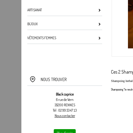
ARTISANAT
BIJOUX
VÊTEMENTS FEMMES
Ces 2 Shampo
NOUS TROUVER
Shampoing herbal d
Shampooing "le neutr
Black caprice
6 rue de Vern
35200 RENNES
Tél : 02 99 53 47 13
Nous contacter