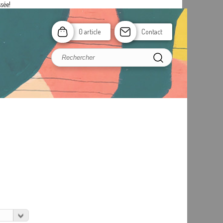
sée!
0 article
Contact