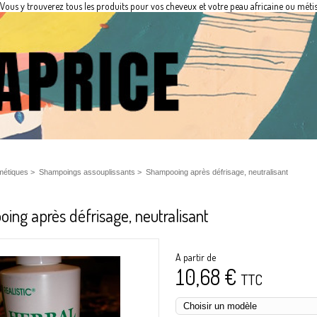
Vous y trouverez tous les produits pour vos cheveux et votre peau africaine ou métis
étiques
>
Shampoings assouplissants
>
Shampooing après défrisage, neutralisant
ng après défrisage, neutralisant
A partir de
10,68 €
TTC