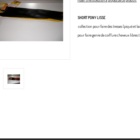
Poser une question à propos de ce produit
SHORT PONY LISSE
collection pour faire des tresses (piqué et l
pour faire genre de coiffure cheveux libres tr