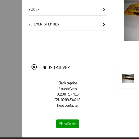
BIJOUX
VÊTEMENTS FEMMES
NOUS TROUVER
Black caprice
6 rue de Vern
35200 RENNES
Tél : 02 99 53 47 13
Nous contacter
Plan d'accès