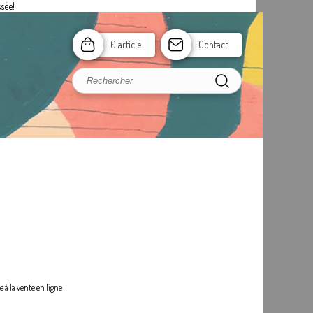
sée!
0 article
Contact
 à la vente en ligne